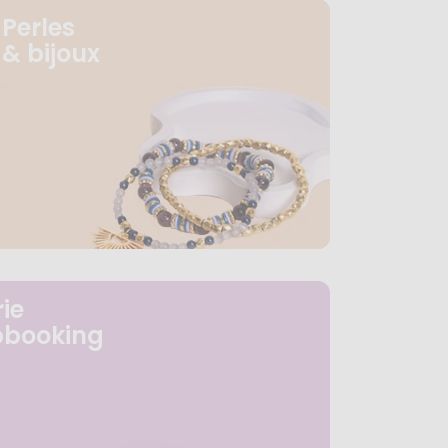
Perles
& bijoux
ie
pbooking