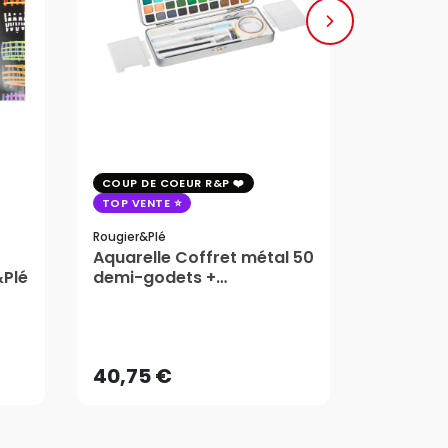
COUP DE COEUR R&P
COUP DE 
TOP VENTE
TOP VENT
Rougier&plé
Milan
Aquarelle Coffret métal 50
Plaque 
&Plé
demi-godets +
Block Vi
accessoires - Rougier&Plé
1,99
5 Formats
Dès
40,75 €
AJOUTER AU PANIER
40,75 €
1,99
Dès