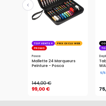
TOP VENTE
PRIX EXCLU WEB
CO
PROMO
TO
Posca
Dayl
Mallette 24 Marqueurs
Tab
144,00 €
Peinture - Posca
WAF
99,00 €
75
5/5
144,00 €
99,00 €
75