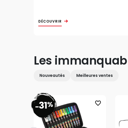
DÉCOUVRIR
Les immanquab
Nouveautés
Meilleures ventes
31
%
favorite_border
-