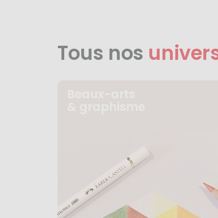
Tous nos
univer
Beaux-arts
& graphisme