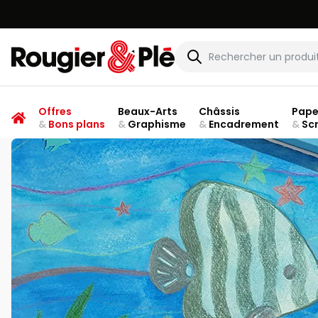
Rougier & Plé
Offres
Beaux-Arts
Châssis
Pape
&
Bons plans
&
Graphisme
&
Encadrement
&
Sc