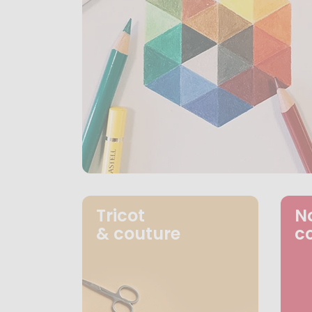
Tricot
N
& couture
c