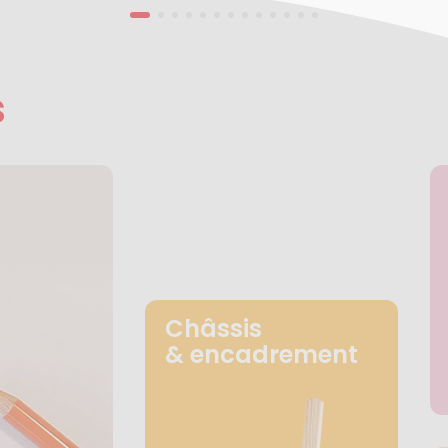
s
Châssis
& encadrement