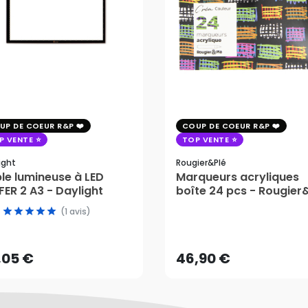
UP DE COEUR R&P
COUP DE COEUR R&P
P VENTE
TOP VENTE
ight
Rougier&plé
le lumineuse à LED
Marqueurs acryliques
ER 2 A3 - Daylight
boîte 24 pcs - Rougier
,05 €
(1 avis)
46,90 €
AJOUTER AU PANIER
,05 €
46,90 €