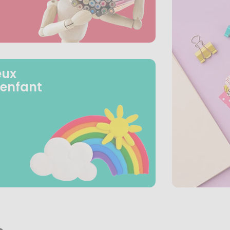
eux
 enfant