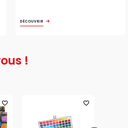
DÉCOUVRIR
ous !
favorite_border
favorite_border