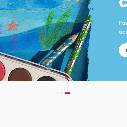
Pa
act