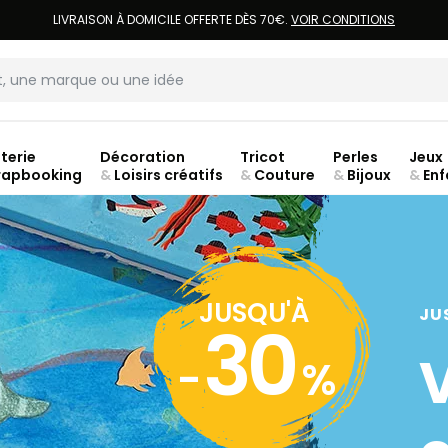
LIVRAISON À DOMICILE OFFERTE DÈS 70€.
VOIR CONDITIONS
terie
Décoration
Tricot
Perles
Jeux
rapbooking
&
Loisirs créatifs
&
Couture
&
Bijoux
&
Enf
jusq
JUSQU'À
JU
30
-
%