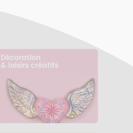
Décoration
& loisirs créatifs