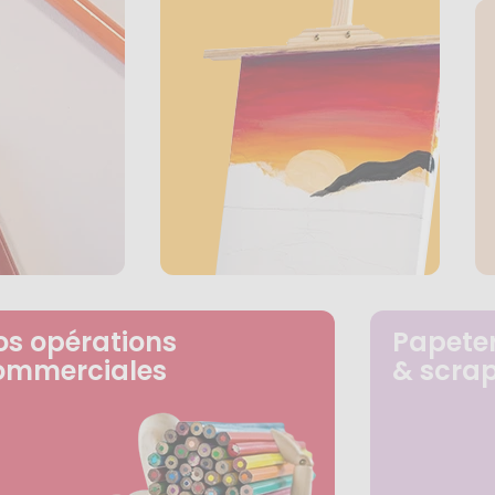
os opérations
Papeter
ommerciales
& scra