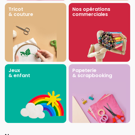
Tricot
Nos opérations
& couture
commerciales
Jeux
Papeterie
& enfant
& scrapbooking