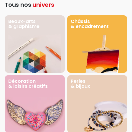
Tous nos
univers
Beaux-arts
Châssis
& graphisme
& encadrement
Décoration
Perles
& loisirs créatifs
& bijoux