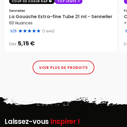
COUP DE COEUR R&P
TOP VENTE
Sennelier
F
La Gouache Extra-fine Tube 21 ml - Sennelier
C
60 Nuances
+
5/5
(1 avis)
5,15 €
Dès
D
VOIR PLUS DE PRODUITS
Laissez-vous
inspirer !