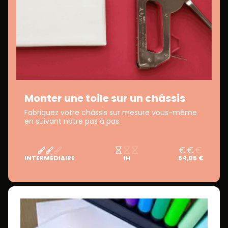
Monter une toile sur un châssis
Fabriquez votre châssis sur mesure vous-même
en suivant notre pas à pas.
INTERMÉDIAIRE
1H
54,05 €