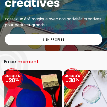
créatives
Passez un été magique avec nos activités créatives
pour petits et grands !
J'EN PROFITE
En ce
moment
JUSQU'À
JUSQU'À
20
30
%
%
-
-