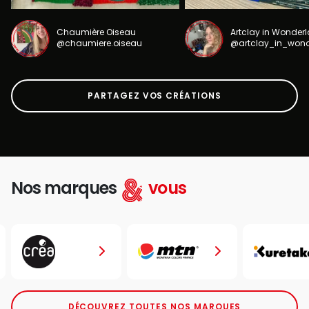
Chaumière Oiseau
Artclay in Wonder
@chaumiere.oiseau
@artclay_in_won
PARTAGEZ VOS CRÉATIONS
Nos marques
vous
DÉCOUVREZ TOUTES NOS MARQUES