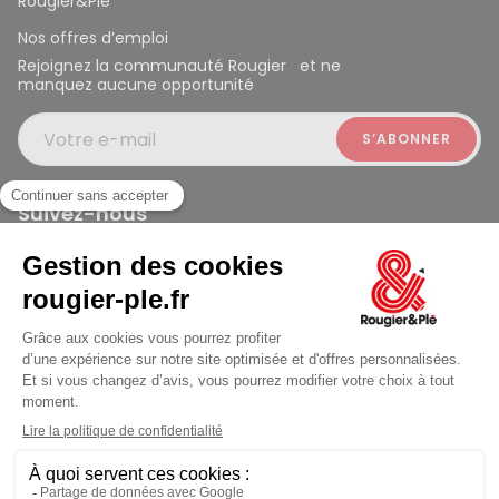
Rougier&Plé
Nos offres d’emploi
Rejoignez la communauté Rougier et ne
manquez aucune opportunité
Votre e-mail
Suivez-nous
Rougier et Plé 2024 Copyright
jusqu'au Samedi à 09:30
Mentions légales
Conditions générales des ventes