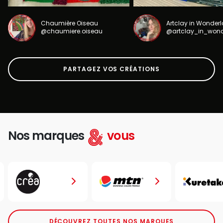
Chaumière Oiseau
Artclay in Wonder
@chaumiere.oiseau
@artclay_in_won
PARTAGEZ VOS CRÉATIONS
Nos marques
vous
DÉCOUVREZ TOUTES NOS MARQUES