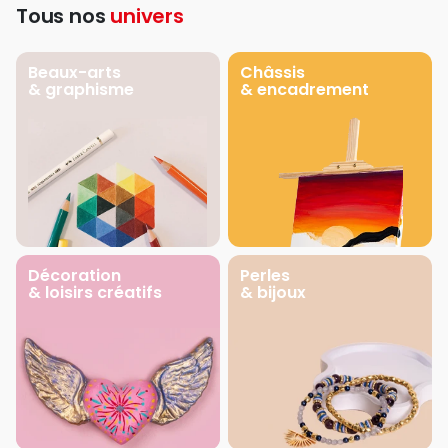
Tous nos
univers
Beaux-arts
Châssis
& graphisme
& encadrement
Décoration
Perles
& loisirs créatifs
& bijoux