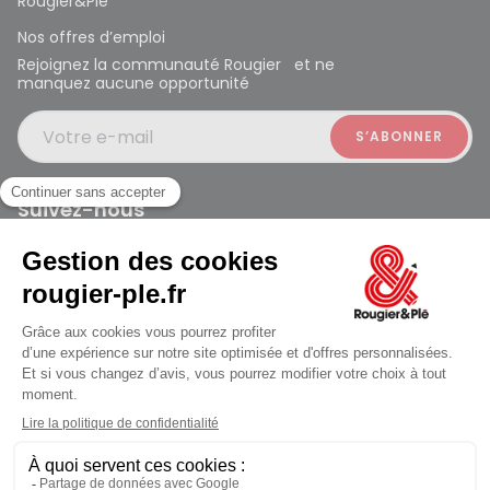
Rougier&Plé
Nos offres d’emploi
Rejoignez la communauté Rougier et ne
manquez aucune opportunité
Votre e-mail
Suivez-nous
Rougier et Plé 2024 Copyright
ouvert à 10:00
Mentions légales
Conditions générales des ventes