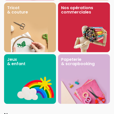
Tricot
Nos opérations
& couture
commerciales
Jeux
Papeterie
& enfant
& scrapbooking