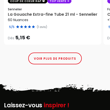
COUP DE COEUR R&P
TOP VENTE
Sennelier
F
La Gouache Extra-fine Tube 21 ml - Sennelier
C
60 Nuances
+
5/5
(1 avis)
5,15 €
Dès
D
VOIR PLUS DE PRODUITS
Laissez-vous
inspirer !