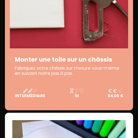
Monter une toile sur un châssis
Fabriquez votre châssis sur mesure vous-même
en suivant notre pas à pas.
INTERMÉDIAIRE
1H
54,05 €