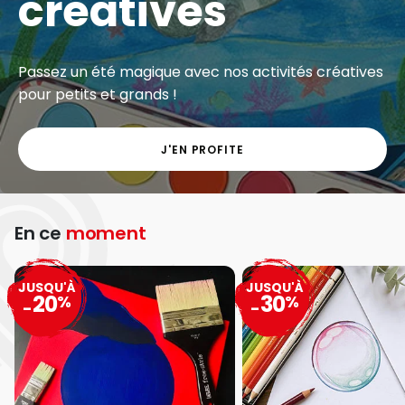
créatives
Passez un été magique avec nos activités créatives
pour petits et grands !
J'EN PROFITE
En ce
moment
JUSQU'À
JUSQU'À
20
30
%
%
-
-