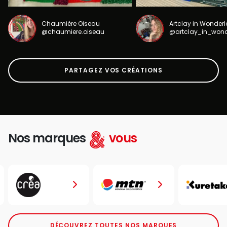
Chaumière Oiseau
Artclay in Wonder
@chaumiere.oiseau
@artclay_in_won
PARTAGEZ VOS CRÉATIONS
Nos marques
vous
DÉCOUVREZ TOUTES NOS MARQUES