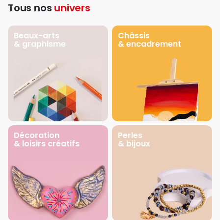
Tous nos
univers
Beaux-arts
Châssis
& graphisme
& encadrement
Décoration
Perles
& loisirs créatifs
& bijoux