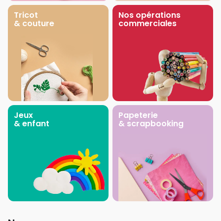
Tricot
Nos opérations
& couture
commerciales
Jeux
Papeterie
& enfant
& scrapbooking