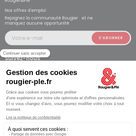
Rougier&Plé
Nos offres d’emploi
Rejoignez la communauté Rougier et ne
manquez aucune opportunité
Votre e-mail
Suivez-nous
Rougier et Plé 2024 Copyright
jusqu'au Samedi à 09:30
Mentions légales
Conditions générales des ventes