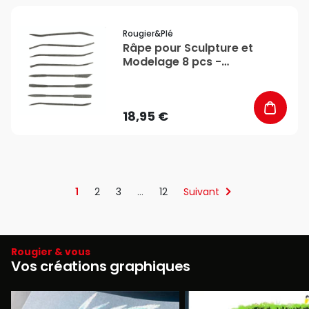
favorite_border
Rougier&plé
Râpe pour Sculpture et
Modelage 8 pcs -
Rougier&Plé
18,95 €
1
2
3
…
12
Suivant
Rougier & vous
Vos créations graphiques