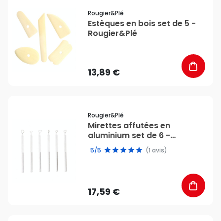
favorite_border
Rougier&plé
Estèques en bois set de 5 -
Rougier&Plé
13,89 €
favorite_border
Rougier&plé
Mirettes affutées en
aluminium set de 6 -
Rougier&Plé
5/5
(1 avis)
17,59 €