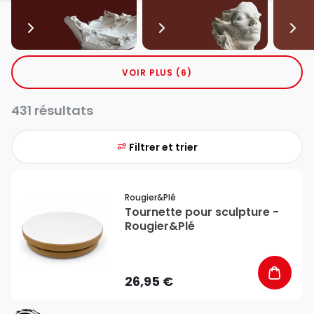
VOIR PLUS (6)
431 résultats
Filtrer et trier
favorite_border
Rougier&plé
Tournette pour sculpture -
Rougier&Plé
26,95 €