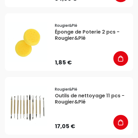
favorite_border
Rougier&plé
Éponge de Poterie 2 pcs -
Rougier&Plé
1,85 €
favorite_border
Rougier&plé
Outils de nettoyage 11 pcs -
Rougier&Plé
17,05 €