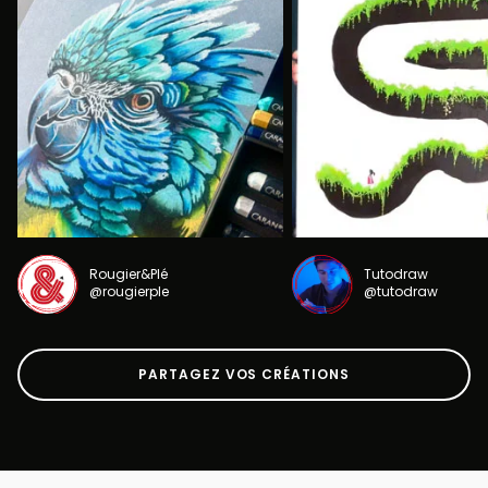
Rougier&Plé
Tutodraw
@rougierple
@tutodraw
PARTAGEZ VOS CRÉATIONS