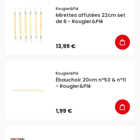
favorite_border
Rougier&plé
Mirettes affutées 22cm set
de 6 - Rougier&Plé
13,99 €
favorite_border
Rougier&plé
Ébauchoir 20cm n°53 & n°11
- Rougier&Plé
1,99 €