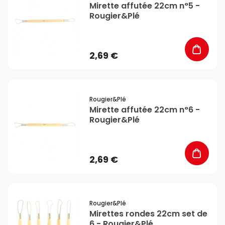
Mirette affutée 22cm n°5 -
Rougier&Plé
2,69 €
favorite_border
Rougier&plé
Mirette affutée 22cm n°6 -
Rougier&Plé
2,69 €
favorite_border
Rougier&plé
Mirettes rondes 22cm set de
6 - Rougier&Plé