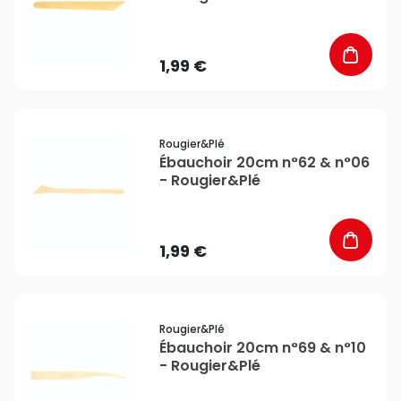
1,99 €
favorite_border
Rougier&plé
Ébauchoir 20cm n°62 & n°06
- Rougier&Plé
1,99 €
favorite_border
Rougier&plé
Ébauchoir 20cm n°69 & n°10
- Rougier&Plé