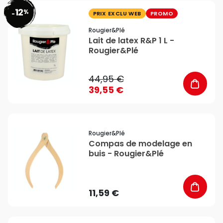
12
%
favorite_border
-
PRIX EXCLU WEB
PROMO
Rougier&plé
Lait de latex R&P 1 L -
Rougier&Plé
44,95 €
39,55 €
favorite_border
Rougier&plé
Compas de modelage en
buis - Rougier&Plé
11,59 €