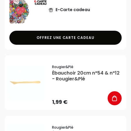
E-Carte cadeau
OFFREZ UNE CARTE CADEAU
favorite_border
Rougier&plé
Ébauchoir 20cm n°54 & n°12
- Rougier&Plé
1,99 €
favorite_border
Rougier&plé