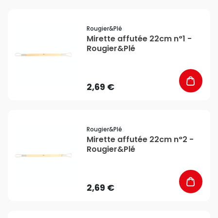
favorite_border
Rougier&plé
Mirette affutée 22cm n°1 -
Rougier&Plé
2,69 €
favorite_border
Rougier&plé
Mirette affutée 22cm n°2 -
Rougier&Plé
2,69 €