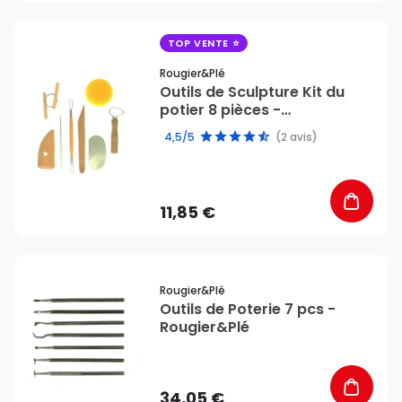
favorite_border
TOP VENTE
Rougier&plé
Outils de Sculpture Kit du
potier 8 pièces -
Rougier&Plé
4,5/5
(2 avis)
11,85 €
favorite_border
Rougier&plé
Outils de Poterie 7 pcs -
Rougier&Plé
34,05 €