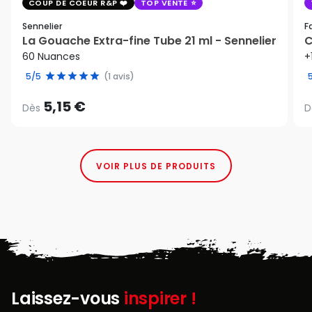
COUP DE COEUR R&P
TOP VENTE
Sennelier
F
La Gouache Extra-fine Tube 21 ml - Sennelier
C
60 Nuances
+
5/5
(1 avis)
5,15 €
Dès
D
VOIR PLUS DE PRODUITS
Laissez-vous
inspirer !