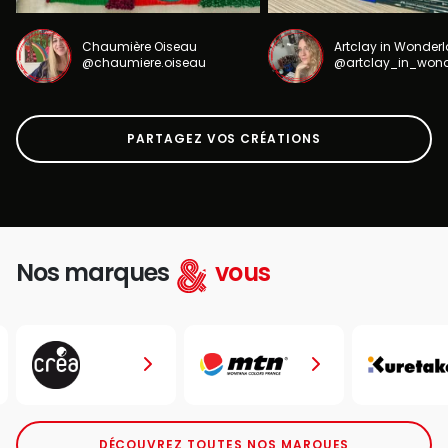
Chaumière Oiseau
Artclay in Wonder
@chaumiere.oiseau
@artclay_in_won
PARTAGEZ VOS CRÉATIONS
Nos marques
vous
DÉCOUVREZ TOUTES NOS MARQUES