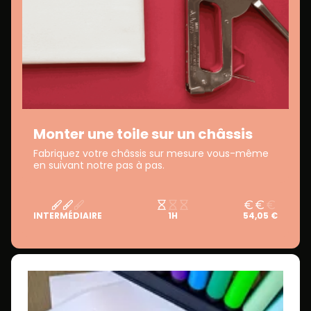
Monter une toile sur un châssis
Fabriquez votre châssis sur mesure vous-même
en suivant notre pas à pas.
INTERMÉDIAIRE
1H
54,05 €