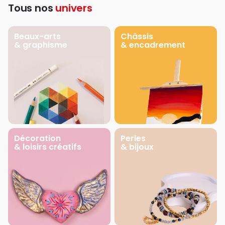
Tous nos
univers
Beaux-arts
Châssis
& graphisme
& encadrement
Décoration
Perles
& loisirs créatifs
& bijoux