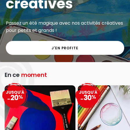
créatives
Passez un été magique avec nos activités créatives
pour petits et grands !
J'EN PROFITE
En ce
moment
JUSQU'À
JUSQU'À
20
30
%
%
-
-