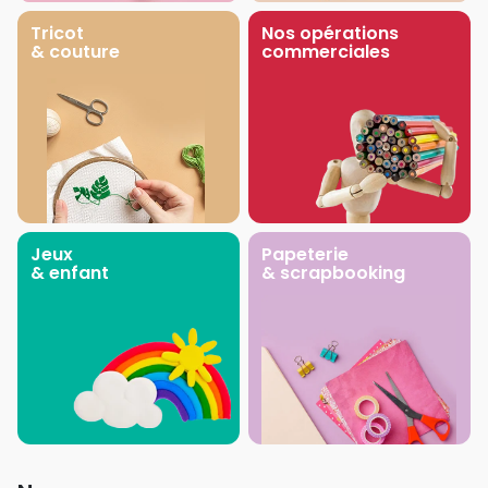
Tricot
Nos opérations
& couture
commerciales
Jeux
Papeterie
& enfant
& scrapbooking