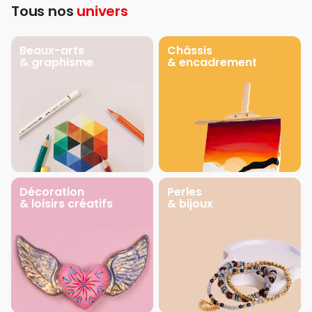
Tous nos
univers
Beaux-arts
Châssis
& graphisme
& encadrement
Décoration
Perles
& loisirs créatifs
& bijoux