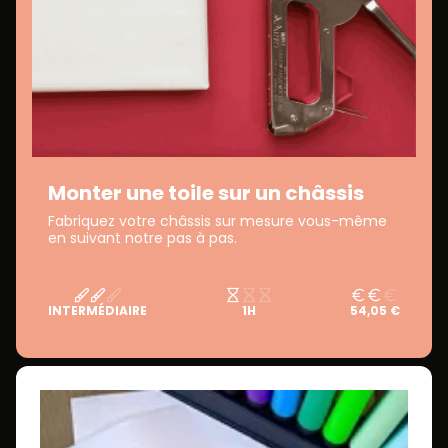
Monter une toile sur un châssis
Fabriquez votre châssis sur mesure vous-même
en suivant notre pas à pas.
INTERMÉDIAIRE
1H
54,05 €