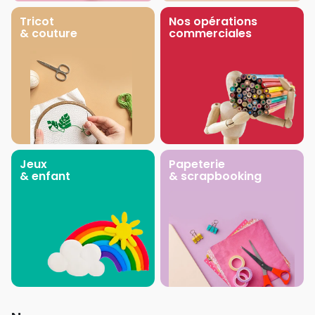
Tricot
Nos opérations
& couture
commerciales
Jeux
Papeterie
& enfant
& scrapbooking