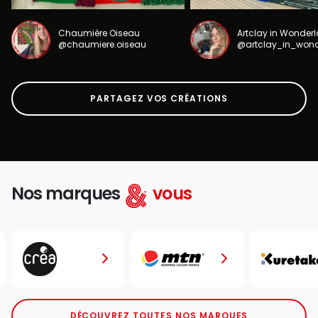
Chaumière Oiseau
Artclay in Wonder
@chaumiere.oiseau
@artclay_in_won
PARTAGEZ VOS CRÉATIONS
Nos marques
vous
DÉCOUVREZ TOUTES NOS MARQUES