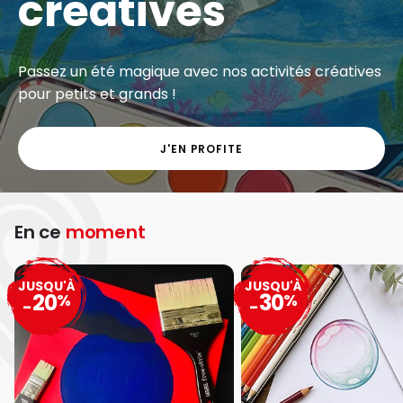
créatives
Passez un été magique avec nos activités créatives
pour petits et grands !
J'EN PROFITE
En ce
moment
JUSQU'À
JUSQU'À
20
30
%
%
-
-