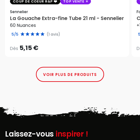
COUP DE COEUR R&P
TOP VENTE
Sennelier
F
La Gouache Extra-fine Tube 21 ml - Sennelier
C
60 Nuances
+
5/5
(1 avis)
5,15 €
Dès
D
VOIR PLUS DE PRODUITS
Laissez-vous
inspirer !