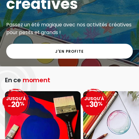
créatives
Passez un été magique avec nos activités créatives
pour petits et grands !
J'EN PROFITE
En ce
moment
JUSQU'À
JUSQU'À
20
30
%
%
-
-