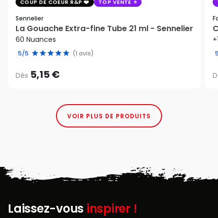
COUP DE COEUR R&P
TOP VENTE
Sennelier
F
La Gouache Extra-fine Tube 21 ml - Sennelier
C
60 Nuances
+
5/5
(1 avis)
5,15 €
Dès
D
VOIR PLUS DE PRODUITS
Laissez-vous
inspirer !