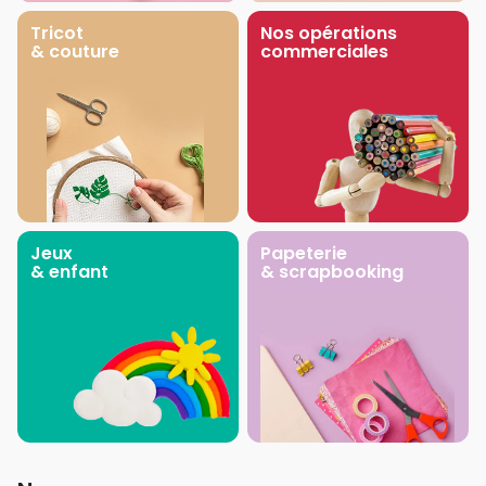
Tricot
Nos opérations
& couture
commerciales
Jeux
Papeterie
& enfant
& scrapbooking