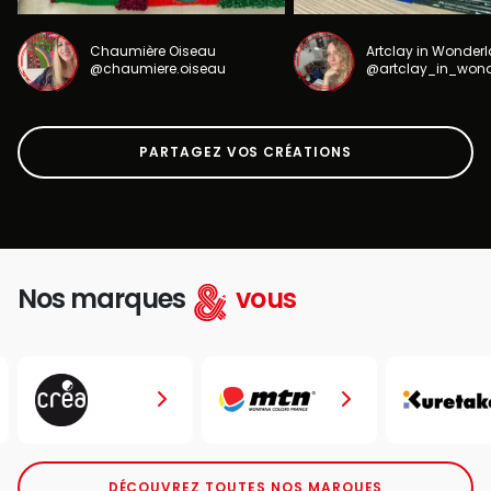
Chaumière Oiseau
Artclay in Wonder
@chaumiere.oiseau
@artclay_in_won
PARTAGEZ VOS CRÉATIONS
Nos marques
vous
DÉCOUVREZ TOUTES NOS MARQUES