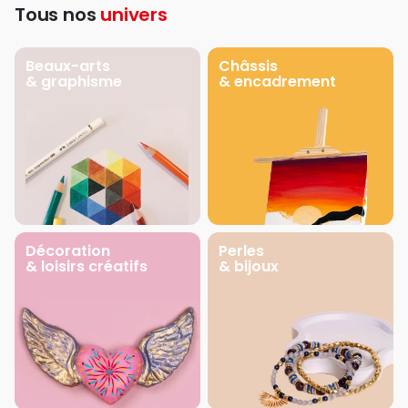
Tous nos
univers
Beaux-arts
Châssis
& graphisme
& encadrement
Décoration
Perles
& loisirs créatifs
& bijoux