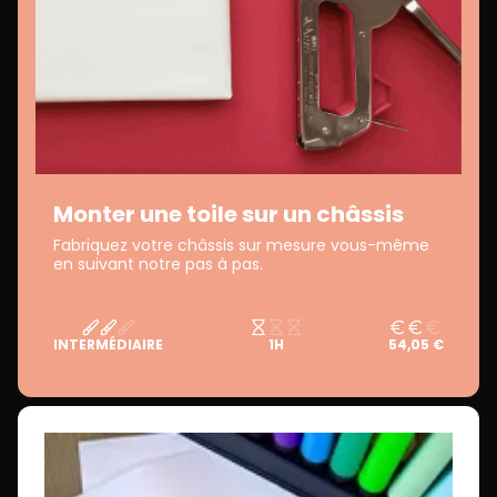
Monter une toile sur un châssis
Fabriquez votre châssis sur mesure vous-même
en suivant notre pas à pas.
INTERMÉDIAIRE
1H
54,05 €