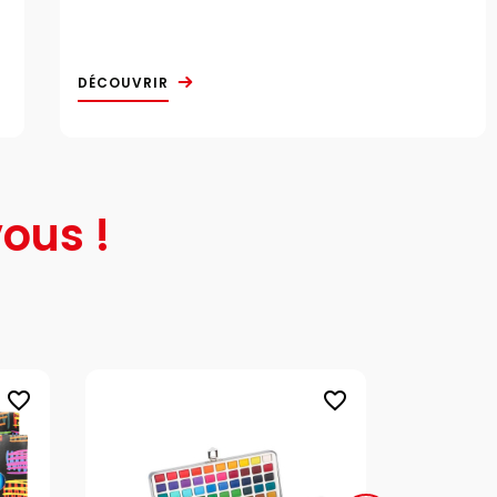
DÉCOUVRIR
ous !
favorite_border
favorite_border