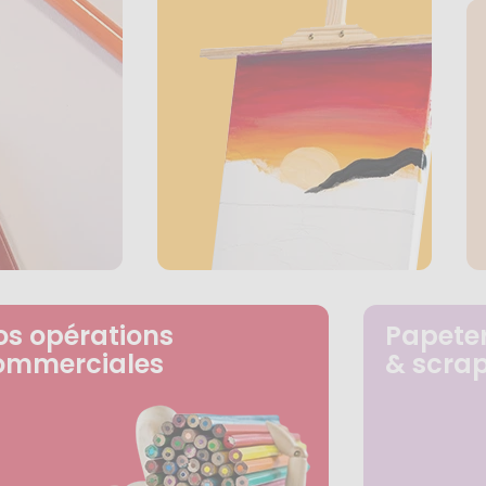
os opérations
Papeter
ommerciales
& scra