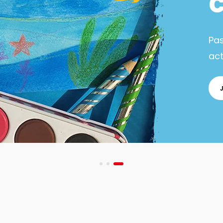
Pa
act