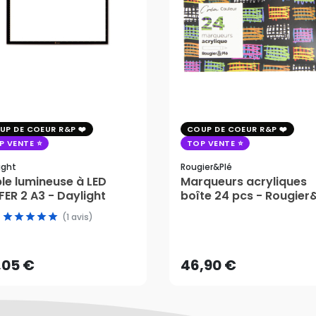
UP DE COEUR R&P
COUP DE COEUR R&P
P VENTE
TOP VENTE
ight
Rougier&plé
le lumineuse à LED
Marqueurs acryliques
ER 2 A3 - Daylight
boîte 24 pcs - Rougier
(1 avis)
,05 €
46,90 €
AJOUTER AU PANIER
AJOUTER AU PANIER
,05 €
46,90 €