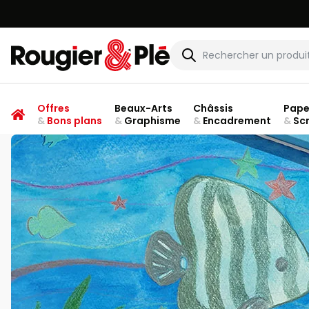
Rougier & Plé
Offres
Beaux-Arts
Châssis
Pape
&
Bons plans
&
Graphisme
&
Encadrement
&
Sc