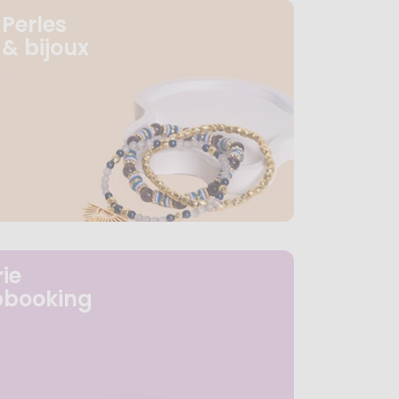
Perles
& bijoux
ie
pbooking