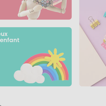
eux
 enfant