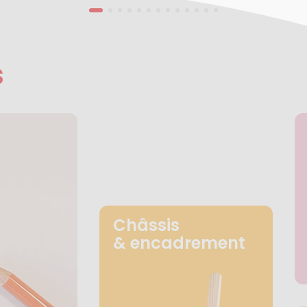
s
Châssis
& encadrement