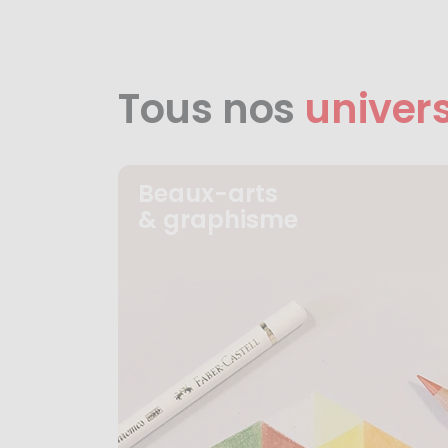
Tous nos
univer
Beaux-arts
& graphisme