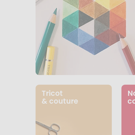
Tricot
N
& couture
c