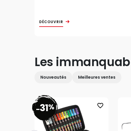
DÉCOUVRIR
Les immanquab
Nouveautés
Meilleures ventes
31
%
favorite_border
-