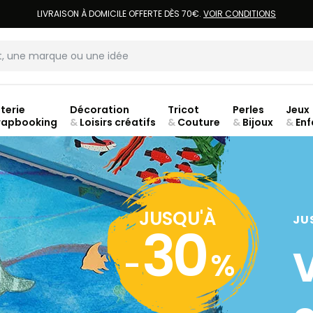
LIVRAISON À DOMICILE OFFERTE DÈS 70€.
VOIR CONDITIONS
terie
Décoration
Tricot
Perles
Jeux
rapbooking
&
Loisirs créatifs
&
Couture
&
Bijoux
&
Enf
JUSQU'À
JU
30
-
%