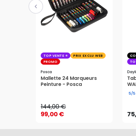
TOP VENTE
PRIX EXCLU WEB
CO
PROMO
TO
Posca
Dayl
Mallette 24 Marqueurs
Tab
Peinture - Posca
WAF
144,00 €
5/5
99,00 €
75
144,00 €
AJOUTER AU PANIER
99,00 €
75