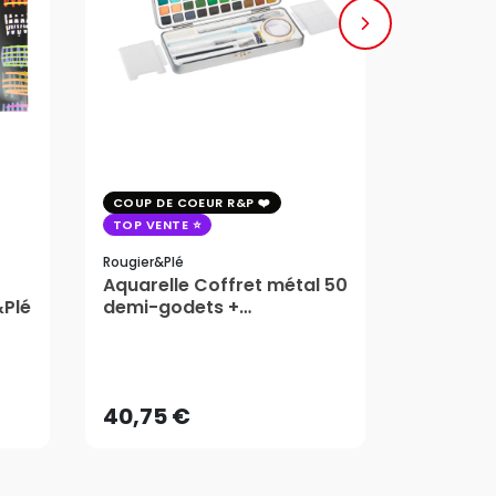
COUP DE COEUR R&P
COUP DE 
TOP VENTE
TOP VENT
Rougier&plé
Milan
Aquarelle Coffret métal 50
Plaque 
&Plé
demi-godets +
Block Vi
accessoires - Rougier&Plé
1,99
5 Formats
Dès
40,75 €
AJOUTER AU PANIER
40,75 €
1,99
Dès