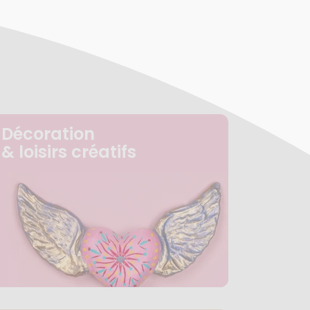
Décoration
& loisirs créatifs