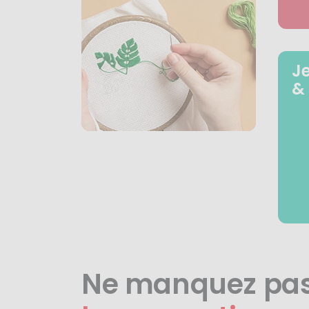
J
&
Ne manquez pa