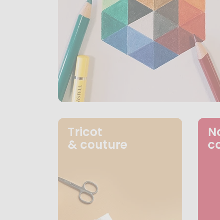
Tricot
N
& couture
c