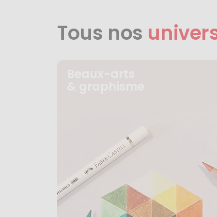
Tous nos
univer
Beaux-arts
& graphisme