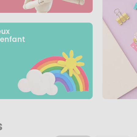
eux
 enfant
s