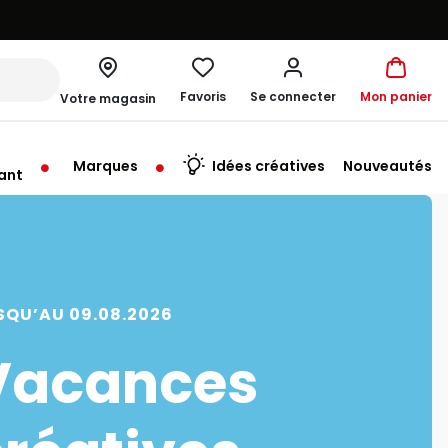
Favoris
Se connecter
Mon panier
Votre magasin
Marques
Idées créatives
Nouveautés
ant
rt à 10:00
SQU’AU 09.08.2026
Vacances