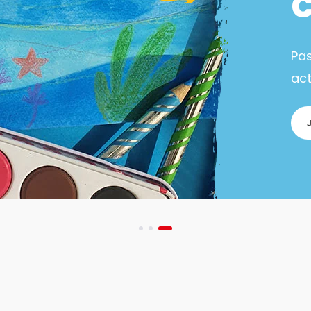
Pa
act