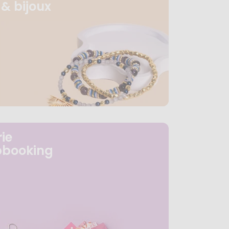
& bijoux
ie
pbooking