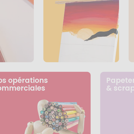
os opérations
Papeter
ommerciales
& scra