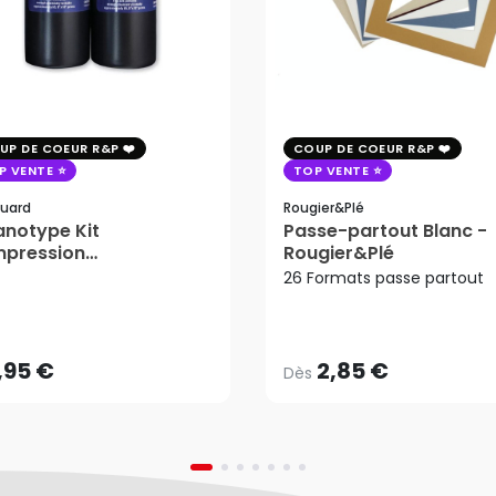
UP DE COEUR R&P
COUP DE COEUR R&P
P VENTE
TOP VENTE
uard
Rougier&plé
notype Kit
Passe-partout Blanc -
mpression
Rougier&Plé
tosensible - Jacquard
26 Formats passe partout
2,85 €
Dès
,95 €
AJOUTER AU PANIER
,95 €
2,85 €
Dès