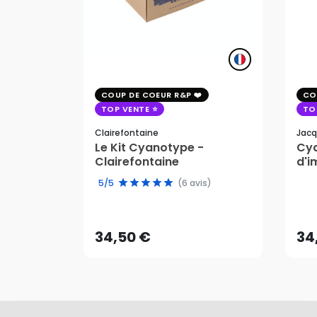
COUP DE COEUR R&P
CO
TOP VENTE
TO
Clairefontaine
Jacq
Le Kit Cyanotype -
Cya
Clairefontaine
d'i
pho
5/5
(6 avis)
34,50 €
34
AJOUTER AU PANIER
34,50 €
34