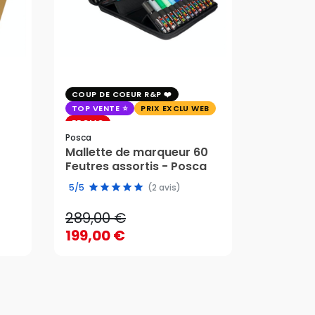
COUP DE COEUR R&P
EXCLU WE
TOP VENTE
PRIX EXCLU WEB
PRIX EXC
PROMO
Faber-Cast
Posca
Trousse 
Mallette de marqueur 60
Crayons
58,95 
Feutres assortis - Posca
289,00 €
edition 
49,51 
5/5
(2 avis)
199,00 €
289,00 €
58,95 
AJOUTER AU PANIER
199,00 €
49,51 