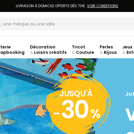
LIVRAISON À DOMICILE OFFERTE DÈS 70€.
VOIR CONDITIONS
terie
Décoration
Tricot
Perles
Jeux
rapbooking
&
Loisirs créatifs
&
Couture
&
Bijoux
&
Enf
ouve
JUSQU'À
JU
30
-
%