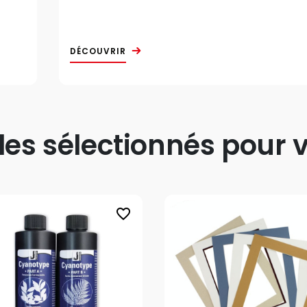
DÉCOUVRIR
s sélectionnés pour v
favorite_border