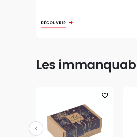
DÉCOUVRIR
Les immanquable
favorite_border