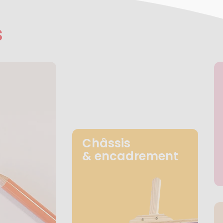
s
Châssis
& encadrement