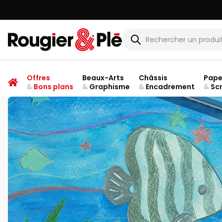
Rougier & Plé
Offres
Beaux-Arts
Châssis
Pape
&
Bons plans
&
Graphisme
&
Encadrement
&
Sc