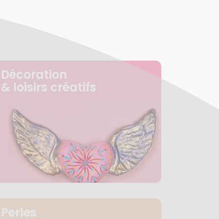
Décoration
& loisirs créatifs
Perles