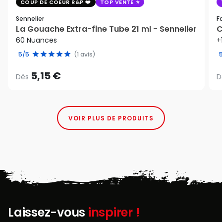
COUP DE COEUR R&P
TOP VENTE
Sennelier
F
La Gouache Extra-fine Tube 21 ml - Sennelier
C
60 Nuances
+
5/5
(1 avis)
5,15 €
Dès
D
VOIR PLUS DE PRODUITS
Laissez-vous
inspirer !