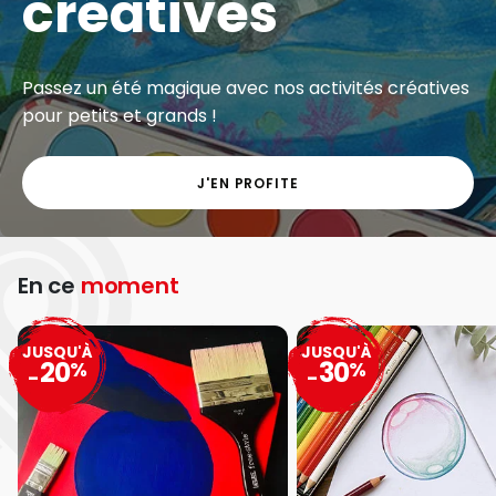
créatives
Passez un été magique avec nos activités créatives
pour petits et grands !
J'EN PROFITE
En ce
moment
JUSQU'À
JUSQU'À
20
30
%
%
-
-