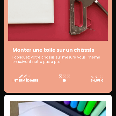
Monter une toile sur un châssis
Fabriquez votre châssis sur mesure vous-même
en suivant notre pas à pas.
INTERMÉDIAIRE
1H
54,05 €