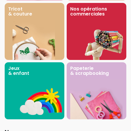
Tricot
Nos opérations
& couture
commerciales
Jeux
Papeterie
& enfant
& scrapbooking