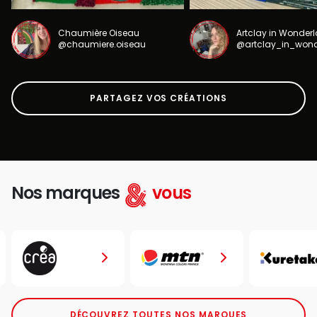
Chaumière Oiseau
Artclay in Wonder
@chaumiere.oiseau
@artclay_in_won
PARTAGEZ VOS CRÉATIONS
Nos marques
vous
DÉCOUVREZ TOUTES NOS MARQUES