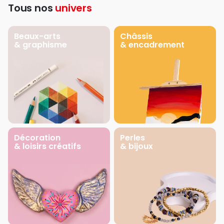
Tous nos
univers
Beaux-arts
Châssis
& graphisme
& encadrement
Décoration
Perles
& loisirs créatifs
& bijoux