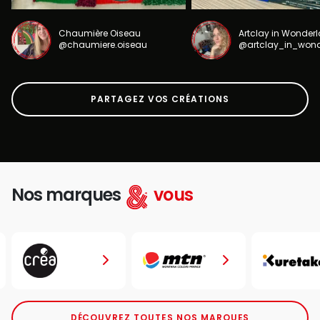
Chaumière Oiseau
Artclay in Wonder
@chaumiere.oiseau
@artclay_in_won
PARTAGEZ VOS CRÉATIONS
Nos marques
vous
DÉCOUVREZ TOUTES NOS MARQUES