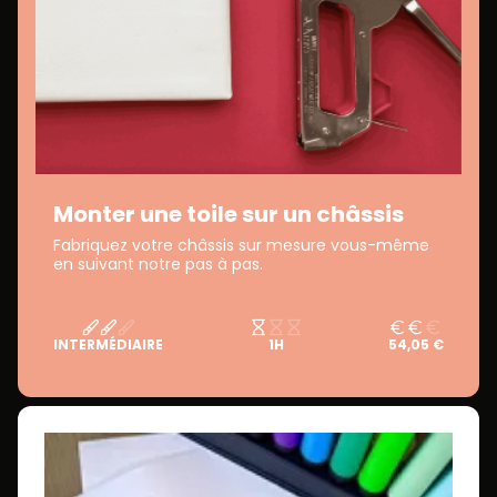
Monter une toile sur un châssis
Fabriquez votre châssis sur mesure vous-même
en suivant notre pas à pas.
INTERMÉDIAIRE
1H
54,05 €