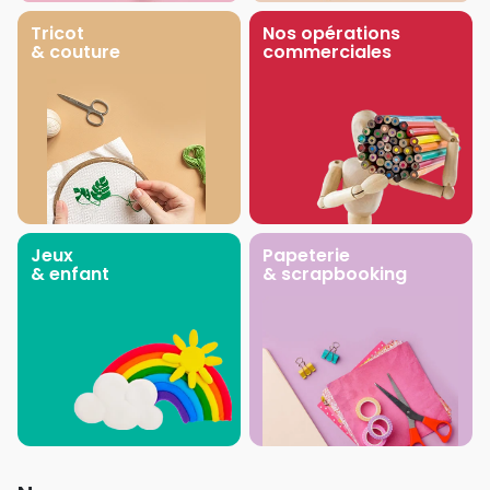
Tricot
Nos opérations
& couture
commerciales
Jeux
Papeterie
& enfant
& scrapbooking