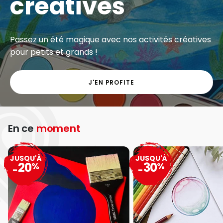
créatives
Passez un été magique avec nos activités créatives
pour petits et grands !
J'EN PROFITE
En ce
moment
JUSQU'À
JUSQU'À
20
30
%
%
-
-