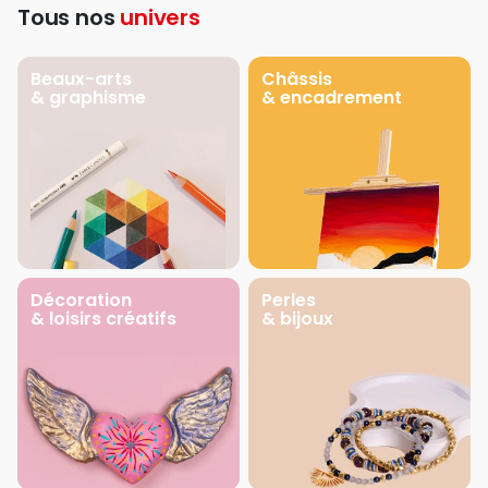
Tous nos
univers
Beaux-arts
Châssis
& graphisme
& encadrement
Décoration
Perles
& loisirs créatifs
& bijoux