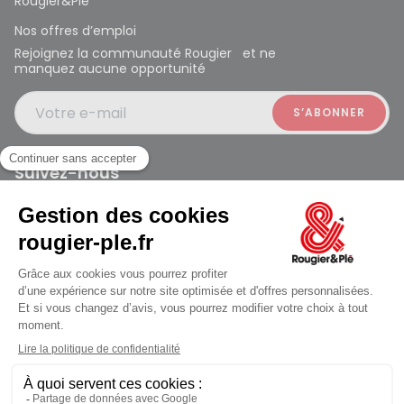
Rougier&Plé
Nos offres d’emploi
Rejoignez la communauté Rougier et ne
manquez aucune opportunité
Votre e-mail
Suivez-nous
Rougier et Plé 2024 Copyright
jusqu'au Lundi à 10:00
Mentions légales
Conditions générales des ventes