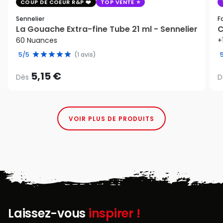
COUP DE COEUR R&P
TOP VENTE
Sennelier
F
La Gouache Extra-fine Tube 21 ml - Sennelier
C
60 Nuances
+
5/5
(1 avis)
5,15 €
Dès
D
VOIR PLUS DE PRODUITS
Laissez-vous
inspirer !