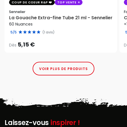
COUP DE COEUR R&P
TOP VENTE
Sennelier
F
La Gouache Extra-fine Tube 21 ml - Sennelier
C
60 Nuances
+
5/5
(1 avis)
5,15 €
Dès
D
VOIR PLUS DE PRODUITS
Laissez-vous
inspirer !