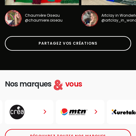
Chaumière Oiseau
Artclay in Wonder
@chaumiere.oiseau
@artclay_in_won
PARTAGEZ VOS CRÉATIONS
Nos marques
vous