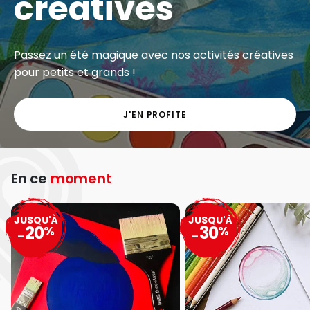
créatives
Passez un été magique avec nos activités créatives
pour petits et grands !
J'EN PROFITE
En ce
moment
JUSQU'À
JUSQU'À
20
30
%
%
-
-