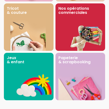
Tricot
Nos opérations
& couture
commerciales
Jeux
Papeterie
& enfant
& scrapbooking