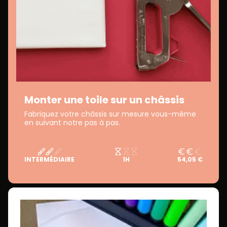
Monter une toile sur un châssis
Fabriquez votre châssis sur mesure vous-même
en suivant notre pas à pas.
INTERMÉDIAIRE
1H
54,05 €