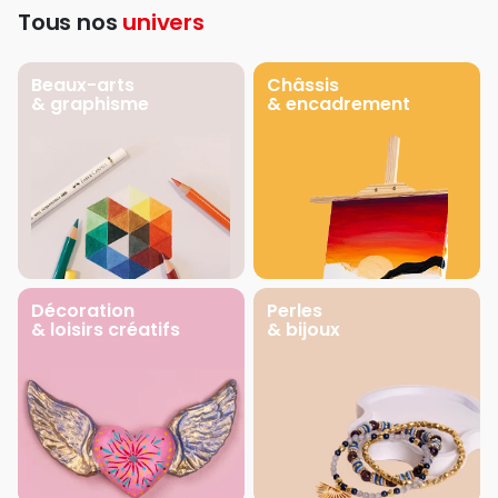
Tous nos
univers
Beaux-arts
Châssis
& graphisme
& encadrement
Décoration
Perles
& loisirs créatifs
& bijoux