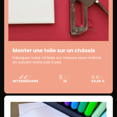
Monter une toile sur un châssis
Fabriquez votre châssis sur mesure vous-même
en suivant notre pas à pas.
INTERMÉDIAIRE
1H
54,05 €