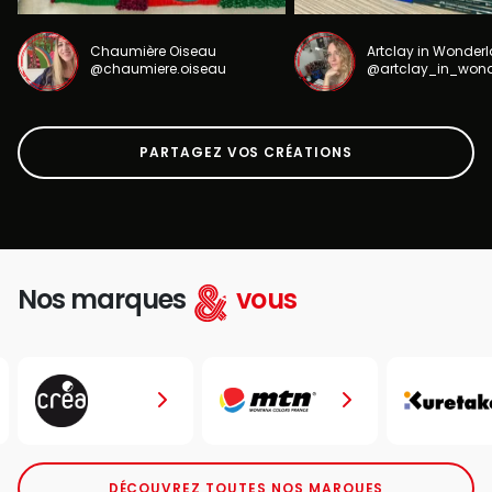
Chaumière Oiseau
Artclay in Wonder
@chaumiere.oiseau
@artclay_in_won
PARTAGEZ VOS CRÉATIONS
Nos marques
vous
DÉCOUVREZ TOUTES NOS MARQUES