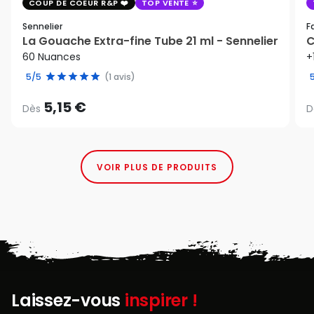
COUP DE COEUR R&P
TOP VENTE
Sennelier
F
La Gouache Extra-fine Tube 21 ml - Sennelier
C
60 Nuances
+
5/5
(1 avis)
5,15 €
Dès
D
VOIR PLUS DE PRODUITS
Laissez-vous
inspirer !