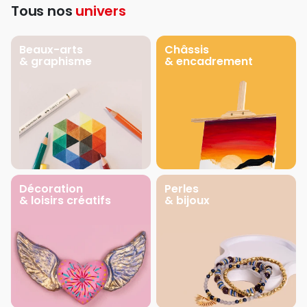
Tous nos
univers
Beaux-arts
Châssis
& graphisme
& encadrement
Décoration
Perles
& loisirs créatifs
& bijoux