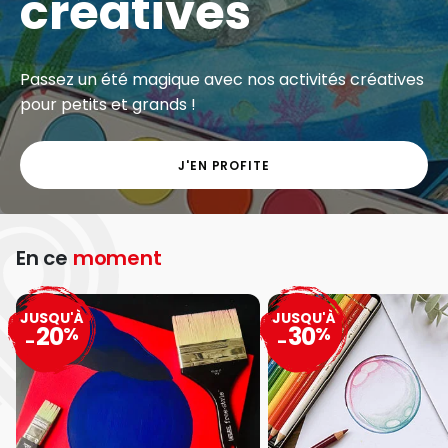
créatives
Passez un été magique avec nos activités créatives
pour petits et grands !
J'EN PROFITE
En ce
moment
JUSQU'À
JUSQU'À
20
30
%
%
-
-