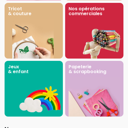
Tricot
Nos opérations
& couture
commerciales
Jeux
Papeterie
& enfant
& scrapbooking